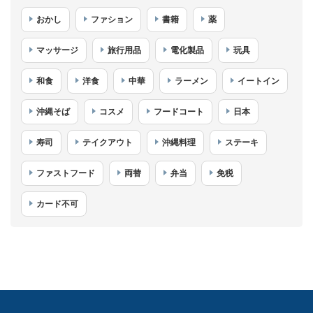
おかし
ファション
書籍
薬
マッサージ
旅行用品
電化製品
玩具
和食
洋食
中華
ラーメン
イートイン
沖縄そば
コスメ
フードコート
日本
寿司
テイクアウト
沖縄料理
ステーキ
ファストフード
両替
弁当
免税
カード不可