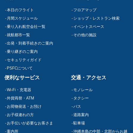
本日のフライト
フロアマップ
月間スケジュール
ショップ・レストラン検索
乗り入れ航空会社一覧
イベントスペース
就航都市一覧
その他の施設
出発・到着手続きのご案内
乗り継ぎのご案内
セキュリティガイド
PSFCについて
便利なサービス
交通・アクセス
Wi-Fi・充電器
モノレール
外貨両替・ATM
タクシー
お荷物発送・お預け
バス
お子様連れの方
道路案内
お手伝いが必要なお客さま
駐車場
案内所
沖縄本島の中部・北部からお越