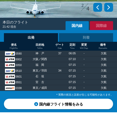
2
4
本日のフライト
国内線
国際線
21:42
現在
出発
到着
便名
目的地
ゲート
定刻
変更
備考
Flight No.
To/Via
Gate
Time
Will Dep.
Remarks
神 戸
37
06:05
-
欠航
0590
大阪／関西
07:10
-
欠航
0002
福 岡
07:15
-
欠航
0050
東京／羽田
34
07:15
-
欠航
0510
石 垣
07:15
-
欠航
0601
宮 古
07:15
-
欠航
0551
東京／成田
07:15
-
欠航
0338
＊実際の状況と誤差が生じる可能性があります。
国内線フライト情報をみる