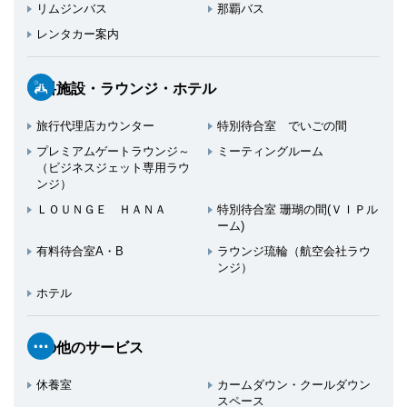
リムジンバス
那覇バス
レンタカー案内
有料施設・ラウンジ・ホテル
旅行代理店カウンター
特別待合室 でいごの間
プレミアムゲートラウンジ～
ミーティングルーム
（ビジネスジェット専用ラウ
ンジ）
ＬＯＵＮＧＥ ＨＡＮＡ
特別待合室 珊瑚の間(ＶＩＰル
ーム)
有料待合室A・B
ラウンジ琉輪（航空会社ラウ
ンジ）
ホテル
その他のサービス
休養室
カームダウン・クールダウン
スペース