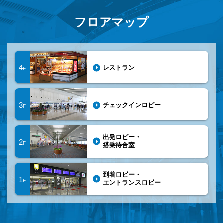
フロアマップ
4
レストラン
F
3
チェックインロビー
F
出発ロビー・
2
F
搭乗待合室
到着ロビー・
1
F
エントランスロビー